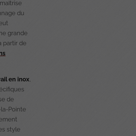
maîtrise
onnage du
eut
une grande
 partir de
ns
ail en inox
,
écifiques
ise de
-la-Pointe
lement
es style