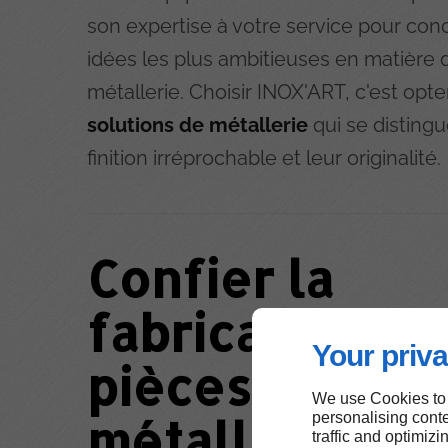
son expertise à votre service pour conc
idées les plus ambitieuses en matière 
métallerie. Choisir INOX'ART, c'est opt
solutions de métallerie
qui se distingu
finition irréprochable et leur originalité.
Confier la
fabrication de
Your priva
pièces
We use Cookies to
métalliques à
personalising conte
traffic and optimizi