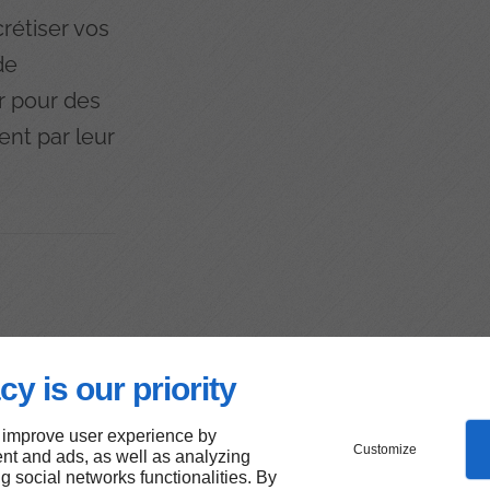
rétiser vos
de
er pour des
ent par leur
 vos
cy is our priority
 improve user experience by
Customize
nt and ads, as well as analyzing
ng social networks functionalities. By