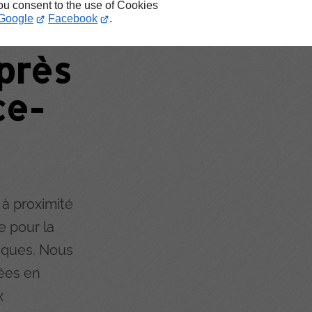
you consent to the use of Cookies
ise
Google
Facebook
.
près
ce-
e à proximité
e pour la
liques. Nous
ées en
x