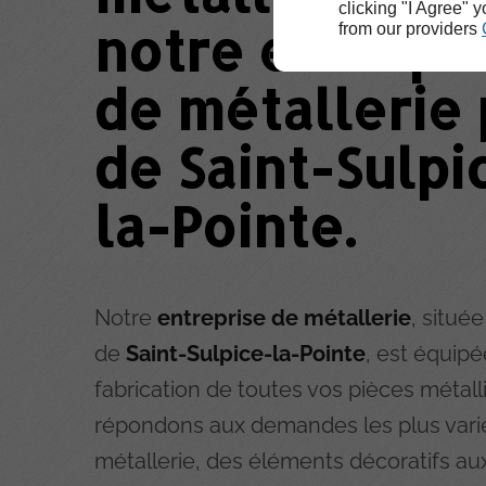
clicking "I Agree" 
notre entrepr
from our providers
de métallerie 
de Saint-Sulpi
la-Pointe.
Notre
entreprise de métallerie
, situé
de
Saint-Sulpice-la-Pointe
, est équipé
fabrication de toutes vos pièces métal
répondons aux demandes les plus vari
métallerie, des éléments décoratifs au