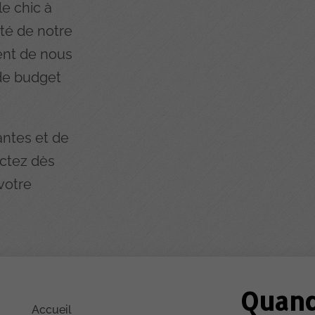
le chic à
lité de notre
ent de nous
 de budget
antes et de
actez dès
votre
Quan
Accueil