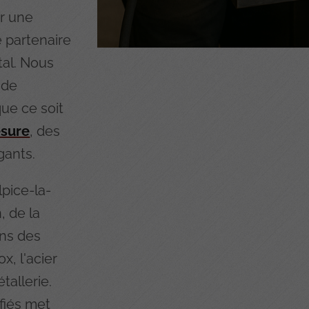
ur une
e partenaire
tal. Nous
 de
que ce soit
esure
, des
gants.
lpice-la-
, de la
ons des
x, l'acier
tallerie.
ifiés met