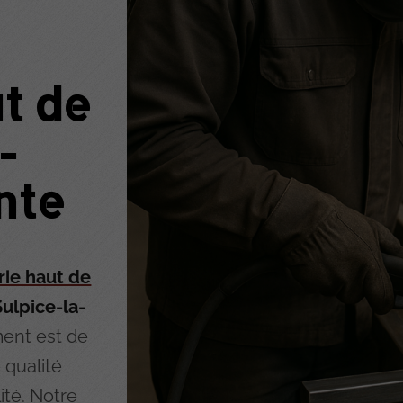
t de
-
nte
rie haut de
Sulpice-la-
ent est de
 qualité
ité. Notre