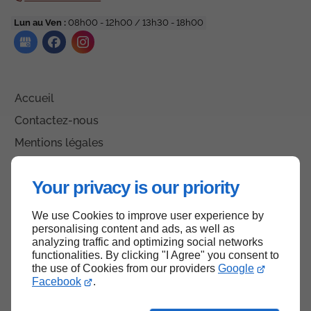
Lun au Ven :
08h00 - 12h00 / 13h30 - 18h00
Accueil
Contactez-nous
Mentions légales
Plan du site
Your privacy is our priority
We use Cookies to improve user experience by
Haut de page
personalising content and ads, as well as
analyzing traffic and optimizing social networks
functionalities. By clicking "I Agree" you consent to
the use of Cookies from our providers
Google
Facebook
.